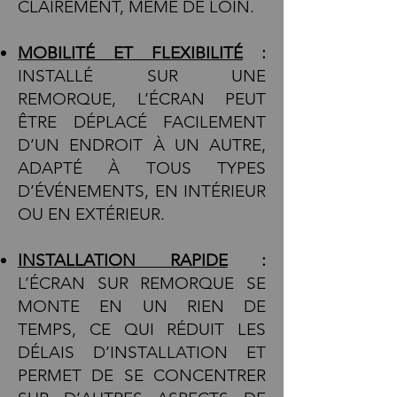
CLAIREMENT, MÊME DE LOIN.
MOBILITÉ ET FLEXIBILITÉ
:
INSTALLÉ SUR UNE
REMORQUE, L’ÉCRAN PEUT
ÊTRE DÉPLACÉ FACILEMENT
D’UN ENDROIT À UN AUTRE,
ADAPTÉ À TOUS TYPES
D’ÉVÉNEMENTS, EN INTÉRIEUR
OU EN EXTÉRIEUR.
INSTALLATION RAPIDE
:
L’ÉCRAN SUR REMORQUE SE
MONTE EN UN RIEN DE
TEMPS, CE QUI RÉDUIT LES
DÉLAIS D’INSTALLATION ET
PERMET DE SE CONCENTRER