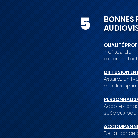
5
BONNES 
AUDIOVIS
QUALITÉ PROF
Profitez d’
expertise tec
DIFFUSION EN 
Assurez un liv
des flux optimi
PERSONNALIS
Adaptez chaqu
spéciaux pour
ACCOMPAGNEM
De la concep