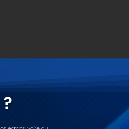
 ?
os écrans, voire du