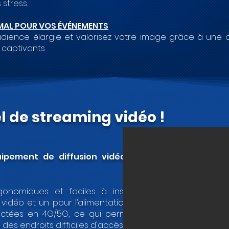
 stress.
MAL POUR VOS ÉVÉNEMENTS
audience élargie et valorisez votre image grâce à une
captivants.
el de streaming vidéo !
ipement de diffusion vidéo haut de
gonomiques et faciles à installer. Elles
vidéo et un pour l’alimentation. Grâce à
ectées en 4G/5G, ce qui permet de les
es endroits difficiles d'accès.