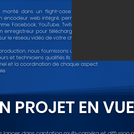
, monté dans un flight-case pour une
d’un encodeur web intégré, permettant de
me Facebook, YouTube, Twitch, etc., via
 un enregistreur pour télécharger la vidéo
ur le réseau vidéo de votre choix.
production, nous fournissons une équipe
urs et techniciens qualifiés. Ils assureront
ériel et la coordination de chaque aspect
le.
N PROJET EN VUE
s lancer dans captation multi-caméra et diffusion n