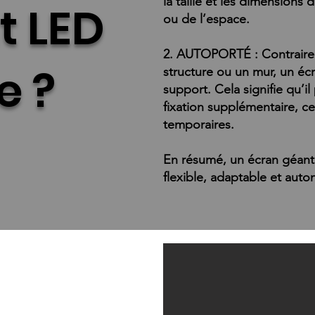
la taille et les dimensions
t LED
ou de l’espace.
2. AUTOPORTÉ : Contrairem
e ?
structure ou un mur, un éc
support. Cela signifie qu’i
fixation supplémentaire, ce 
temporaires.
En résumé, un écran géant
flexible, adaptable et aut