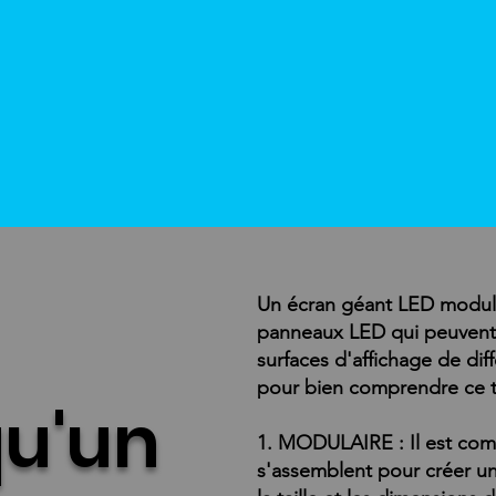
Un écran géant LED modula
panneaux LED qui peuvent 
surfaces d'affichage de diff
pour bien comprendre ce t
qu'un
1. MODULAIRE : Il est com
s'assemblent pour créer un