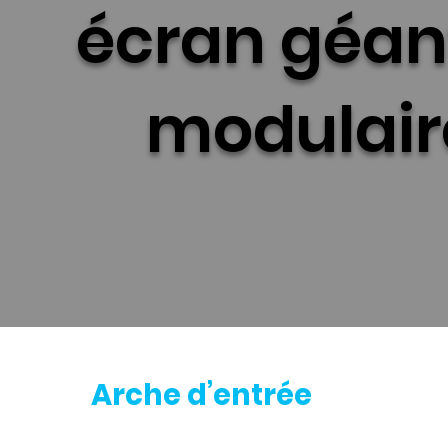
écran géan
modulair
Arche d’entrée