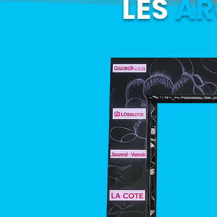
LES
AR