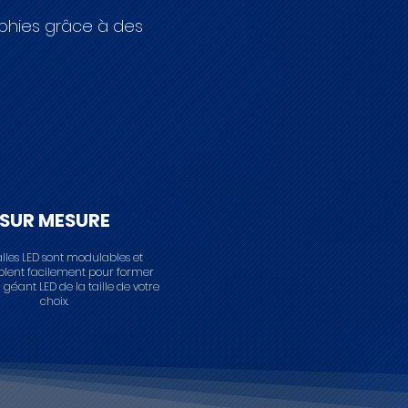
aphies grâce à des
SUR MESURE
lles LED sont modulables et
blent facilement pour former
géant LED de la taille de votre
choix.