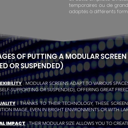
temporaires ou de grand
adaptés à différents form
ES OF PUTTING A MODULAR SCREEN O
ED OR SUSPENDED)
EXIBILITY
: MODULAR SCREENS ADAPT TO VARIOUS SPACE
(SELF-SUPPORTING OR SUSPENDED), OFFERING GREAT FRE
UALITY
: THANKS TO THEIR TECHNOLOGY, THESE SCREEN
TION IMAGE, EVEN IN BRIGHT ENVIRONMENTS OR WITH L
AL IMPACT
: THEIR MODULAR SIZE ALLOWS YOU TO CREAT