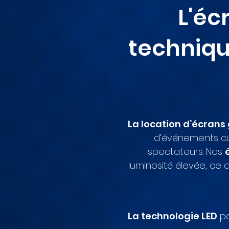
L'éc
technique
La location d’écrans
d’événements cul
spectateurs. Nos
luminosité élevée, ce q
La technologie LED
po