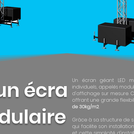
un écran
Un écran géant LED mo
individuels, appelés modu
d'affichage sur mesure.
offrant une grande flexibi
de 30kg/m2
.
ulaire ?
Grâce à sa structure de 
qui facilite son installat
et cette simplicité d'ins