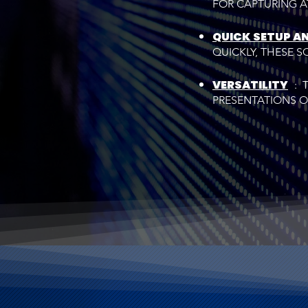
FOR CAPTURING A
QUICK SETUP A
QUICKLY, THESE S
VERSATILITY
: T
PRESENTATIONS O