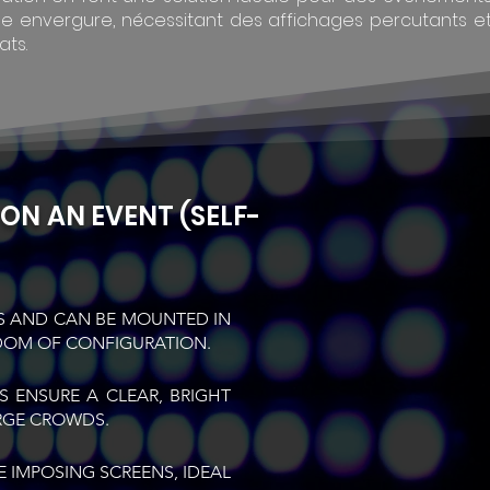
e envergure, nécessitant des affichages percutants e
ats.
N AN EVENT (SELF-
S AND CAN BE MOUNTED IN
EDOM OF CONFIGURATION.
S ENSURE A CLEAR, BRIGHT
ARGE CROWDS.
E IMPOSING SCREENS, IDEAL