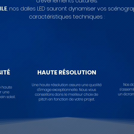
d’événements culturels.
ILE
, nos dalles LED sauront dynamiser vos scénogr
caractéristiques techniques :
ITÉ
HAUTE RÉSOLUTION
Nos da
Une haute résolution assure une qualité
e haute
s’assem
d'image exceptionnelle. Nous vous
ir une
un écran 
conseillons dans le meilleur choix de
in soleil.
pitch en fonction de votre projet.