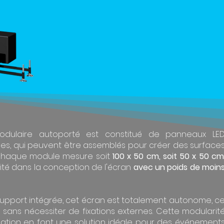
dulaire autoporté est constitué de panneaux LE
les, qui peuvent être assemblés pour créer des surface
 Chaque module mesure soit
100 x 50 cm, soit 50 x 50 c
lité dans la conception de l'écran
avec un poids de moin
support intégrée, cet écran est totalement autonome, c
ion sans nécessiter de fixations externes. Cette modularit
tallation en font une solution idéale pour des événement