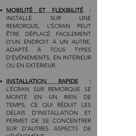
MOBILITÉ ET FLEXIBILITÉ
:
INSTALLÉ SUR UNE
REMORQUE, L’ÉCRAN PEUT
ÊTRE DÉPLACÉ FACILEMENT
D’UN ENDROIT À UN AUTRE,
ADAPTÉ À TOUS TYPES
D’ÉVÉNEMENTS, EN INTÉRIEUR
OU EN EXTÉRIEUR.
INSTALLATION RAPIDE
:
L’ÉCRAN SUR REMORQUE SE
MONTE EN UN RIEN DE
TEMPS, CE QUI RÉDUIT LES
DÉLAIS D’INSTALLATION ET
PERMET DE SE CONCENTRER
SUR D’AUTRES ASPECTS DE