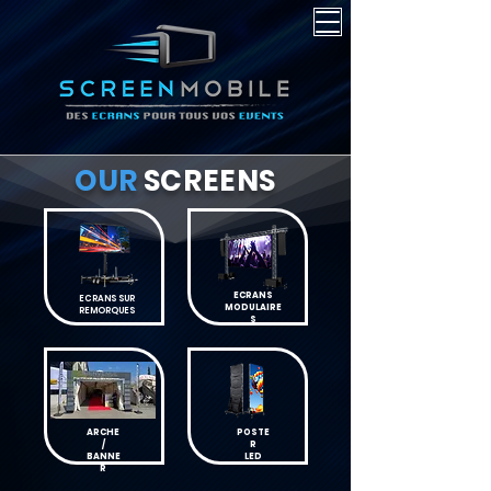
OUR
SCREENS
ECRANS
ECRANS SUR
MODULAIRE
REMORQUES
S
ARCHE
POSTE
/
R
BANNE
LED
R