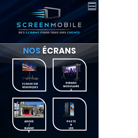
NOS
ÉCRANS
ECRANS
ECRANS SUR
MODULAIRE
REMORQUES
S
ARCHE
POSTE
/
R
BANNE
LED
R